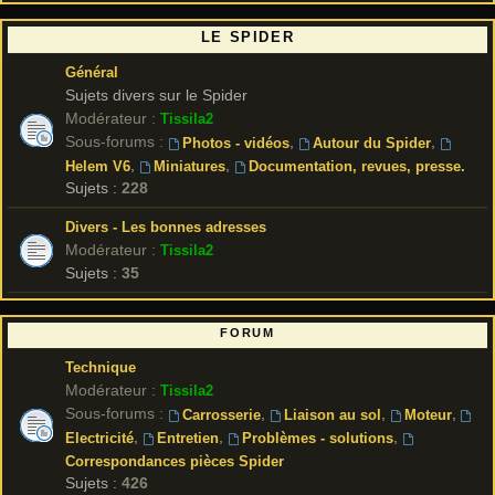
LE SPIDER
Général
Sujets divers sur le Spider
Modérateur :
Tissila2
Sous-forums :
,
,
Photos - vidéos
Autour du Spider
,
,
Helem V6
Miniatures
Documentation, revues, presse.
Sujets :
228
Divers - Les bonnes adresses
Modérateur :
Tissila2
Sujets :
35
FORUM
Technique
Modérateur :
Tissila2
Sous-forums :
,
,
,
Carrosserie
Liaison au sol
Moteur
,
,
,
Electricité
Entretien
Problèmes - solutions
Correspondances pièces Spider
Sujets :
426