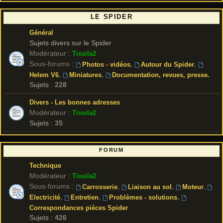
LE SPIDER
Général
Sujets divers sur le Spider
Modérateur :
Tissila2
Sous-forums :
,
,
Photos - vidéos
Autour du Spider
,
,
Helem V6
Miniatures
Documentation, revues, presse.
Sujets :
228
Divers - Les bonnes adresses
Modérateur :
Tissila2
Sujets :
35
FORUM
Technique
Modérateur :
Tissila2
Sous-forums :
,
,
,
Carrosserie
Liaison au sol
Moteur
,
,
,
Electricité
Entretien
Problèmes - solutions
Correspondances pièces Spider
Sujets :
426