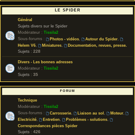
LE SPIDER
Général
Sujets divers sur le Spider
Modérateur :
Tissila2
Sous-forums :
,
,
Photos - vidéos
Autour du Spider
,
,
Helem V6
Miniatures
Documentation, revues, presse.
Sujets :
228
Divers - Les bonnes adresses
Modérateur :
Tissila2
Sujets :
35
FORUM
Technique
Modérateur :
Tissila2
Sous-forums :
,
,
,
Carrosserie
Liaison au sol
Moteur
,
,
,
Electricité
Entretien
Problèmes - solutions
Correspondances pièces Spider
Sujets :
426