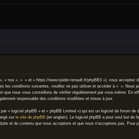
», « nos », « » et « https://www.spider-renault.fr/phpBB3 »), vous acceptez d
s les conditions suivantes, veuillez ne pas utiliser et accéder à « ». Nous 
n que nous vous conseillons de vérifier régulièrement par vous-même. En effe
également responsable des conditions modifiées et mises à jour.
ar « logiciel phpBB » et « phpBB Limited ») qui est un logiciel de forum de 
hargé sur
le site de phpBB
(en anglais). Le logiciel phpBB a pour seul but de fa
uite et du contenu que nous acceptons et que nous n’acceptons pas. Pour pl