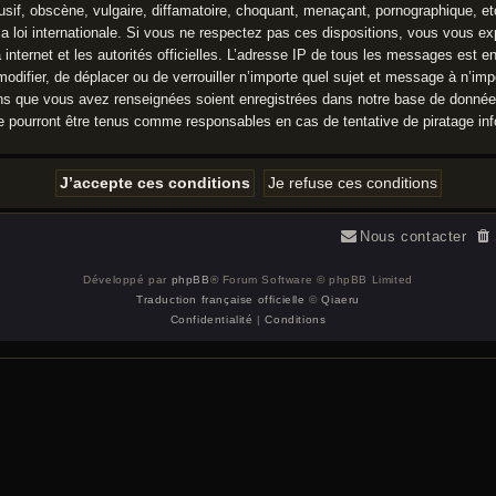
f, obscène, vulgaire, diffamatoire, choquant, menaçant, pornographique, etc. 
a loi internationale. Si vous ne respectez pas ces dispositions, vous vous e
à internet et les autorités officielles. L’adresse IP de tous les messages est e
 modifier, de déplacer ou de verrouiller n’importe quel sujet et message à n’
ions que vous avez renseignées soient enregistrées dans notre base de donné
ne pourront être tenus comme responsables en cas de tentative de piratage i
Nous contacter
Développé par
phpBB
® Forum Software © phpBB Limited
Traduction française officielle
©
Qiaeru
Confidentialité
|
Conditions