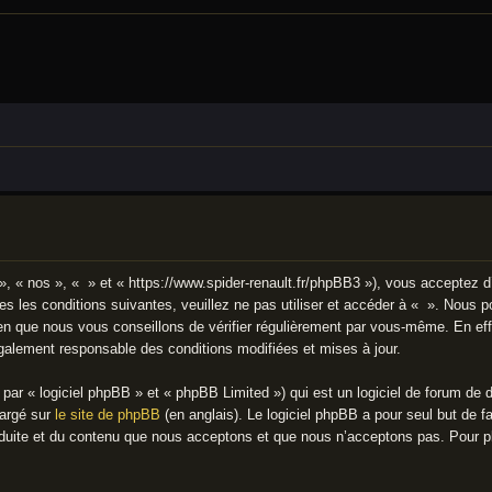
», « nos », « » et « https://www.spider-renault.fr/phpBB3 »), vous acceptez d
s les conditions suivantes, veuillez ne pas utiliser et accéder à « ». Nous 
n que nous vous conseillons de vérifier régulièrement par vous-même. En effe
également responsable des conditions modifiées et mises à jour.
ar « logiciel phpBB » et « phpBB Limited ») qui est un logiciel de forum de 
hargé sur
le site de phpBB
(en anglais). Le logiciel phpBB a pour seul but de fa
uite et du contenu que nous acceptons et que nous n’acceptons pas. Pour pl