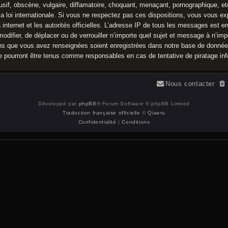
f, obscène, vulgaire, diffamatoire, choquant, menaçant, pornographique, etc. 
a loi internationale. Si vous ne respectez pas ces dispositions, vous vous e
à internet et les autorités officielles. L’adresse IP de tous les messages est e
 modifier, de déplacer ou de verrouiller n’importe quel sujet et message à n’
ions que vous avez renseignées soient enregistrées dans notre base de donné
ne pourront être tenus comme responsables en cas de tentative de piratage i
Nous contacter
Développé par
phpBB
® Forum Software © phpBB Limited
Traduction française officielle
©
Qiaeru
Confidentialité
|
Conditions