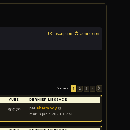
Inscription
Connexion
1
89 sujets
2
3
4
SUIVANT
VUES
DERNIER MESSAGE
par
sbarroboy
30029
mer. 8 janv. 2020 13:34