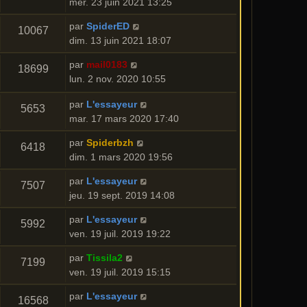
mer. 23 juin 2021 13:25
par
SpiderED
10067
dim. 13 juin 2021 18:07
par
mail0183
18699
lun. 2 nov. 2020 10:55
par
L'essayeur
5653
mar. 17 mars 2020 17:40
par
Spiderbzh
6418
dim. 1 mars 2020 19:56
par
L'essayeur
7507
jeu. 19 sept. 2019 14:08
par
L'essayeur
5992
ven. 19 juil. 2019 19:22
par
Tissila2
7199
ven. 19 juil. 2019 15:15
par
L'essayeur
16568