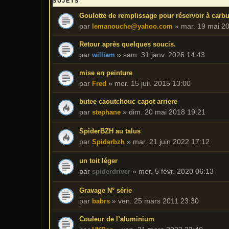
SUJETS
Goulotte de remplissage pour réservoir à carbu
par
»
mar. 19 mai 2
lemanouche@yahoo.com
Retour après quelques soucis.
par
»
sam. 31 janv. 2026 14:43
william
mise en peinture
par
»
mer. 15 juil. 2015 13:00
Fred
butee caoutchouc capot arriere
par
»
dim. 20 mai 2018 19:21
stephane
SpiderBZH au talus
par
»
mar. 21 juin 2022 17:12
Spiderbzh
un toit léger
par
»
mer. 5 févr. 2020 06:13
spiderdriver
Gravage N° série
par
»
ven. 25 mars 2011 23:30
babrs
Couleur de l’aluminium