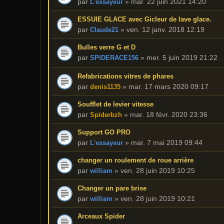
par
»
mar. 22 juin 2021 14:20
L'essayeur
ESSUIE GLACE avec Gicleur de lave glace.
par
»
ven. 12 janv. 2018 12:19
Claude21
Bulles verre G et D
par
»
mer. 5 juin 2019 21:22
SPIDERACE156
Refabrications vitres de phares
par
»
mar. 17 mars 2020 09:17
denis1135
Soufflet de levier vitesse
par
»
mar. 18 févr. 2020 23:36
Spiderbzh
Support GO PRO
par
»
mar. 7 mai 2019 09:44
L'essayeur
changer un roulement de roue arrière
par
»
ven. 28 juin 2019 10:25
william
Changer un pare brise
par
»
ven. 28 juin 2019 10:21
william
Arceaux Spider