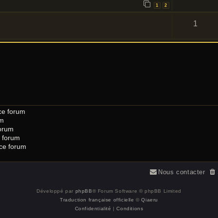
1
2
1
ce forum
um
orum
 forum
 ce forum
Nous contacter
Développé par
phpBB
® Forum Software © phpBB Limited
Traduction française officielle
©
Qiaeru
Confidentialité
|
Conditions