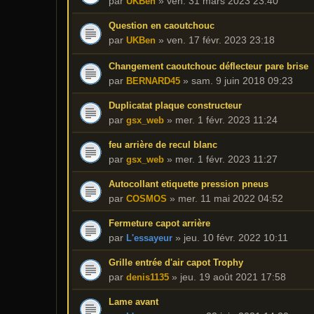
par
»
ven. 31 mars 2023 23:40
UKBen
Question en caoutchouc
par
»
ven. 17 févr. 2023 23:18
UKBen
Changement caoutchouc déflecteur pare brise
par
»
sam. 9 juin 2018 09:23
BERNARD45
Duplicatat plaque constructeur
par
»
mer. 1 févr. 2023 11:24
gsx_web
feu arrière de recul blanc
par
»
mer. 1 févr. 2023 11:27
gsx_web
Autocollant etiquette pression pneus
par
»
mer. 11 mai 2022 04:52
COSMOS
Fermeture capot arrière
par
»
jeu. 10 févr. 2022 10:11
L'essayeur
Grille entrée d'air capot Trophy
par
»
jeu. 19 août 2021 17:58
denis1135
Lame avant