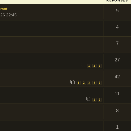
RÉPONSES
rant
5
026 22:45
4
7
27
1
2
3
42
1
2
3
4
5
11
1
2
8
1