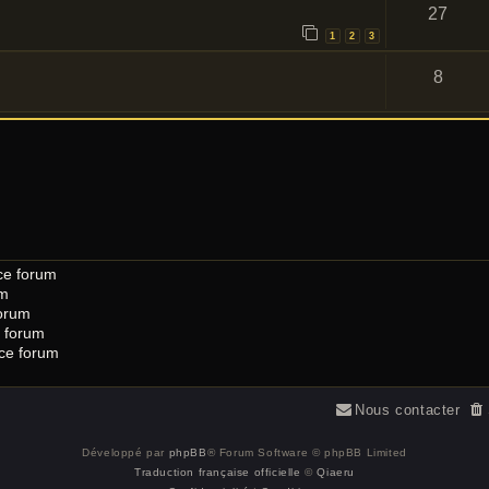
27
1
2
3
8
ce forum
um
orum
 forum
 ce forum
Nous contacter
Développé par
phpBB
® Forum Software © phpBB Limited
Traduction française officielle
©
Qiaeru