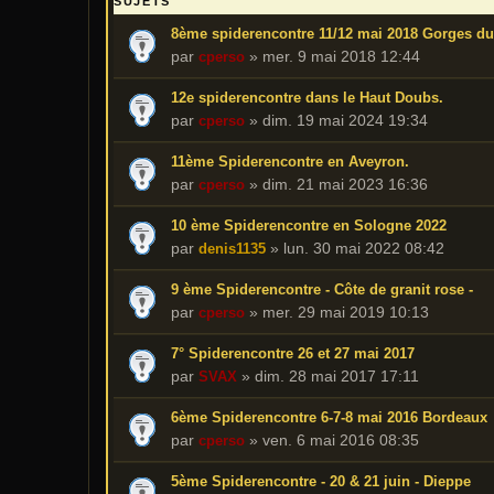
SUJETS
8ème spiderencontre 11/12 mai 2018 Gorges d
par
»
mer. 9 mai 2018 12:44
cperso
12e spiderencontre dans le Haut Doubs.
par
»
dim. 19 mai 2024 19:34
cperso
11ème Spiderencontre en Aveyron.
par
»
dim. 21 mai 2023 16:36
cperso
10 ème Spiderencontre en Sologne 2022
par
»
lun. 30 mai 2022 08:42
denis1135
9 ème Spiderencontre - Côte de granit rose -
par
»
mer. 29 mai 2019 10:13
cperso
7° Spiderencontre 26 et 27 mai 2017
par
»
dim. 28 mai 2017 17:11
SVAX
6ème Spiderencontre 6-7-8 mai 2016 Bordeaux
par
»
ven. 6 mai 2016 08:35
cperso
5ème Spiderencontre - 20 & 21 juin - Dieppe