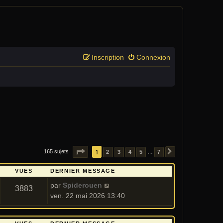
Inscription
Connexion
PAGE
1
1
SUR
7
165 sujets
2
3
4
5
7
…
SUIVANT
VUES
DERNIER MESSAGE
par
Spiderouen
3883
ven. 22 mai 2026 13:40