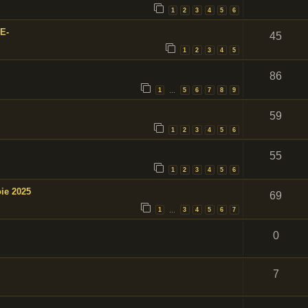
1
2
3
4
5
6
E-
45
1
2
3
4
5
86
1
5
6
7
8
9
…
59
1
2
3
4
5
6
55
1
2
3
4
5
6
ie 2025
69
1
3
4
5
6
7
…
0
7