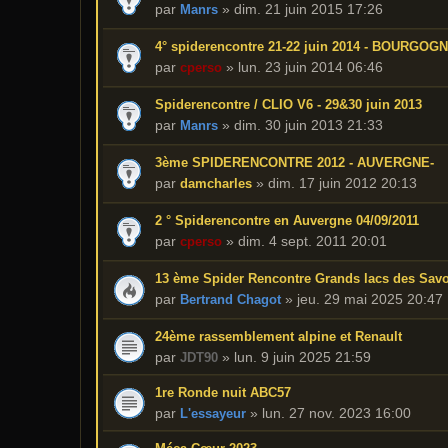
par
»
dim. 21 juin 2015 17:26
Manrs
4° spiderencontre 21-22 juin 2014 - BOURGOGN
par
»
lun. 23 juin 2014 06:46
cperso
Spiderencontre / CLIO V6 - 29&30 juin 2013
par
»
dim. 30 juin 2013 21:33
Manrs
3ème SPIDERENCONTRE 2012 - AUVERGNE-
par
»
dim. 17 juin 2012 20:13
damcharles
2 ° Spiderencontre en Auvergne 04/09/2011
par
»
dim. 4 sept. 2011 20:01
cperso
13 ème Spider Rencontre Grands lacs des Savo
par
»
jeu. 29 mai 2025 20:47
Bertrand Chagot
24ème rassemblement alpine et Renault
par
»
lun. 9 juin 2025 21:59
JDT90
1re Ronde nuit ABC57
par
»
lun. 27 nov. 2023 16:00
L'essayeur