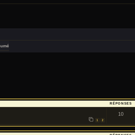
sumé
RÉPONSES
10
1
2