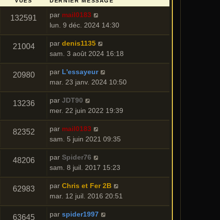
VUES
DERNIER MESSAGE
par
mail0183
132591
lun. 9 déc. 2024 14:30
par
denis1135
21004
sam. 3 août 2024 16:18
par
L'essayeur
20980
mar. 23 janv. 2024 10:50
par
JDT90
13236
mer. 22 juin 2022 19:39
par
mail0183
82352
sam. 5 juin 2021 09:35
par
Spider76
48206
sam. 8 juil. 2017 15:23
par
Chris et Fer 2B
62983
mar. 12 juil. 2016 20:51
par
spider1997
63645