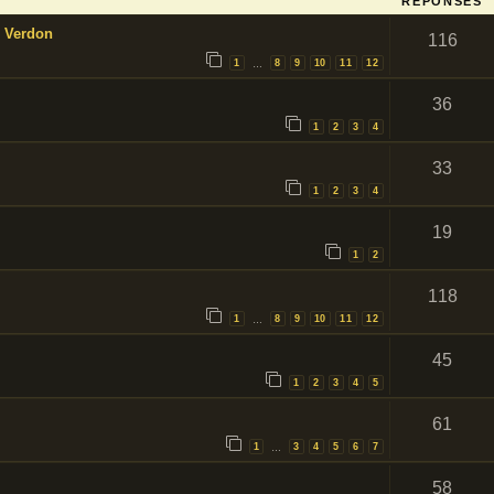
RÉPONSES
u Verdon
116
1
8
9
10
11
12
…
36
1
2
3
4
33
1
2
3
4
19
1
2
118
1
8
9
10
11
12
…
45
1
2
3
4
5
61
1
3
4
5
6
7
…
58