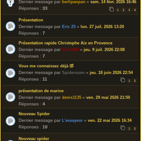
Dernier message par
«
berlipanpan
sam. 14 févr. 2026 16:46
Réponses :
33
1
2
3
4
Présentation
Dernier message par
«
Eric 25
lun. 27 juil. 2026 13:20
Réponses :
7
Présentation rapide Christophe Aix en Provence
Dernier message par
«
ChrisMB
jeu. 9 juil. 2026 22:08
Réponses :
7
Vous me connaissez déjà 🤣
Dernier message par
«
Spiderouen
jeu. 18 juin 2026 22:54
Réponses :
11
1
2
présentation de marine
Dernier message par
«
denis1135
ven. 29 mai 2026 21:50
Réponses :
4
Nouveau Spider
Dernier message par
«
L'essayeur
ven. 22 mai 2026 16:34
Réponses :
10
1
2
Nouveau spider