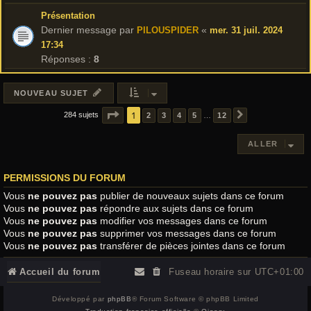
Présentation
Dernier message par
«
PILOUSPIDER
mer. 31 juil. 2024
17:34
Réponses :
8
NOUVEAU SUJET
PAGE
1
1
SUR
12
284 sujets
2
3
4
5
12
…
SUIVANT
ALLER
PERMISSIONS DU FORUM
Vous
ne pouvez pas
publier de nouveaux sujets dans ce forum
Vous
ne pouvez pas
répondre aux sujets dans ce forum
Vous
ne pouvez pas
modifier vos messages dans ce forum
Vous
ne pouvez pas
supprimer vos messages dans ce forum
Vous
ne pouvez pas
transférer de pièces jointes dans ce forum
Accueil du forum
Fuseau horaire sur
UTC+01:00
Développé par
phpBB
® Forum Software © phpBB Limited