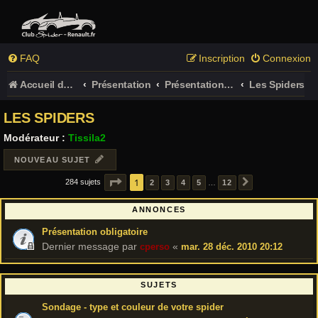
FAQ
Inscription
Connexion
Accueil du forum
Présentation
Présentation des membres (obligatoire !)
Les Spiders
LES SPIDERS
Modérateur :
Tissila2
NOUVEAU SUJET
PAGE
1
1
SUR
12
284 sujets
2
3
4
5
12
…
SUIVANT
ANNONCES
Présentation obligatoire
Dernier message par
«
cperso
mar. 28 déc. 2010 20:12
SUJETS
Sondage - type et couleur de votre spider