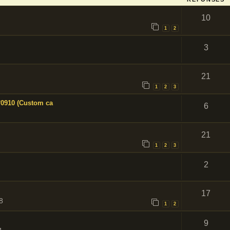
10
1
2
3
21
1
2
3
°0910 (Custom ca
6
21
1
2
3
2
17
8
1
2
9