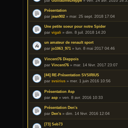
par
»
ven. 24 avr. 2020 16:3
GuillaumeDieppe
Présentation
par
»
mar. 25 sept. 2018 17:04
jean902
Une petite soeur pour notre Spider
par
»
dim. 8 juil. 2018 14:20
vigali
un amateur de renault sport
par
»
lun. 8 mai 2017 04:46
jo1063_971
Vincent76 Dieppois
par
»
mar. 14 févr. 2017 23:07
Vincent76
[44] RE-Présentation SVSIRIUS
par
»
mer. 1 juin 2016 10:56
svsirius
Présentation Asp
par
»
ven. 8 avr. 2016 10:33
asp
Présentation Den's
par
»
dim. 14 févr. 2016 12:04
Den's
[73] Seb73