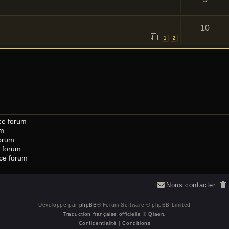
10
1
2
ce forum
um
orum
 forum
 ce forum
Nous contacter
Développé par
phpBB
® Forum Software © phpBB Limited
Traduction française officielle
©
Qiaeru
Confidentialité
|
Conditions