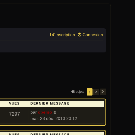
Inscription
Connexion
1
48 sujets
2
SUIVANT
VUES
DERNIER MESSAGE
par
cperso
7297
mar. 28 déc. 2010 20:12
VUES
DERNIER MESSAGE