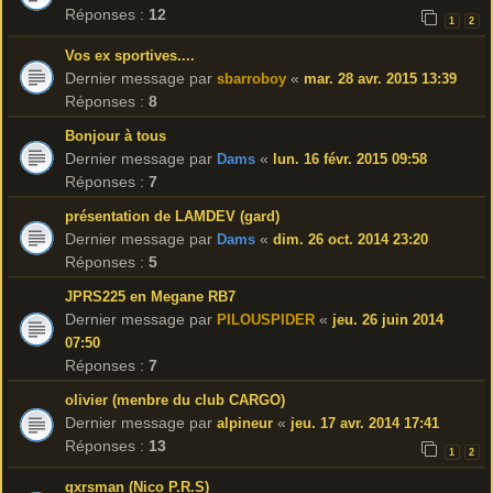
Réponses :
12
1
2
Vos ex sportives....
Dernier message par
«
sbarroboy
mar. 28 avr. 2015 13:39
Réponses :
8
Bonjour à tous
Dernier message par
«
Dams
lun. 16 févr. 2015 09:58
Réponses :
7
présentation de LAMDEV (gard)
Dernier message par
«
Dams
dim. 26 oct. 2014 23:20
Réponses :
5
JPRS225 en Megane RB7
Dernier message par
«
PILOUSPIDER
jeu. 26 juin 2014
07:50
Réponses :
7
olivier (menbre du club CARGO)
Dernier message par
«
alpineur
jeu. 17 avr. 2014 17:41
Réponses :
13
1
2
gxrsman (Nico P.R.S)