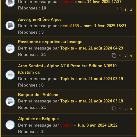
Dernier message par
«
cperso
ven. 14 févr. 2025 17:37
Réponses :
10
1
2
Auvergne Rhône Alpes
Dernier message par
«
denis1135
sam. 1 févr. 2025 18:21
Réponses :
3
Passionné de sportive au losange
Dernier message par
«
Topkits
mer. 21 août 2024 04:29
Réponses :
21
1
2
3
Arno Samimi - Alpine A110 Première Edition N°0910
(Custom ca
Dernier message par
«
Topkits
mer. 21 août 2024 03:19
Réponses :
6
Bonjour de l'Ardèche !
Dernier message par
«
Topkits
mer. 21 août 2024 03:18
Réponses :
21
1
2
3
Alpiniste de Belgique
Dernier message par
«
cperso
lun. 8 avr. 2024 10:22
Réponses :
2