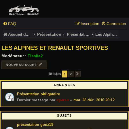
FAQ
Inscription
Connexion
Accueil du forum
Présentation
Présentation des membres (obligatoire !)
Les Alpines et Renault sportives
LES ALPINES ET RENAULT SPORTIVES
Modérateur :
Tissila2
NOUVEAU SUJET
1
48 sujets
2
SUIVANT
ANNONCES
Présentation obligatoire
Dernier message par
«
cperso
mar. 28 déc. 2010 20:12
SUJETS
présentation gonz59