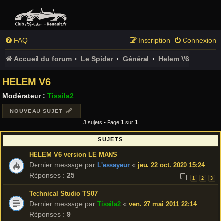
FAQ
Inscription
Connexion
Accueil du forum
Le Spider
Général
Helem V6
HELEM V6
Modérateur :
Tissila2
NOUVEAU SUJET
3 sujets • Page
1
sur
1
SUJETS
HELEM V6 version LE MANS
Dernier message par
«
L'essayeur
jeu. 22 oct. 2020 15:24
Réponses :
25
1
2
3
Technical Studio TS07
Dernier message par
«
Tissila2
ven. 27 mai 2011 22:14
Réponses :
9