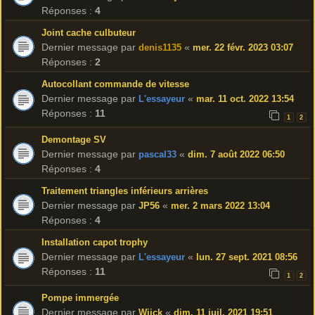
Réponses :
4
Joint cache culbuteur
Dernier message par
«
denis1135
mer. 22 févr. 2023 03:07
Réponses :
2
Autocollant commande de vitesse
Dernier message par
«
L'essayeur
mar. 11 oct. 2022 13:54
Réponses :
11
1
2
Demontage SV
Dernier message par
«
pascal33
dim. 7 août 2022 06:50
Réponses :
4
Traitement triangles inférieurs arrières
Dernier message par
«
JP56
mer. 2 mars 2022 13:04
Réponses :
4
Installation capot trophy
Dernier message par
«
L'essayeur
lun. 27 sept. 2021 08:56
Réponses :
11
1
2
Pompe immergée
Dernier message par
«
Wijck
dim. 11 juil. 2021 19:51