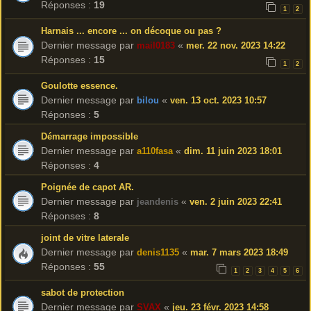
Réponses :
19
1
2
Harnais ... encore ... on décoque ou pas ?
Dernier message par
«
mail0183
mer. 22 nov. 2023 14:22
Réponses :
15
1
2
Goulotte essence.
Dernier message par
«
bilou
ven. 13 oct. 2023 10:57
Réponses :
5
Démarrage impossible
Dernier message par
«
a110fasa
dim. 11 juin 2023 18:01
Réponses :
4
Poignée de capot AR.
Dernier message par
«
jeandenis
ven. 2 juin 2023 22:41
Réponses :
8
joint de vitre laterale
Dernier message par
«
denis1135
mar. 7 mars 2023 18:49
Réponses :
55
1
2
3
4
5
6
sabot de protection
Dernier message par
«
SVAX
jeu. 23 févr. 2023 14:58