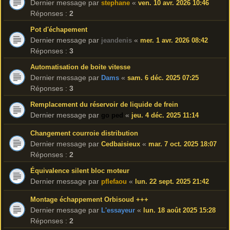
Dernier message par
«
stephane
ven. 10 avr. 2026 10:46
Réponses :
2
Pot d'échapement
Dernier message par
«
jeandenis
mer. 1 avr. 2026 08:42
Réponses :
3
Automatisation de boite vitesse
Dernier message par
«
Dams
sam. 6 déc. 2025 07:25
Réponses :
3
Remplacement du réservoir de liquide de frein
Dernier message par
«
go ped
jeu. 4 déc. 2025 11:14
Changement courroie distribution
Dernier message par
«
Cedbaisieux
mar. 7 oct. 2025 18:07
Réponses :
2
Équivalence silent bloc moteur
Dernier message par
«
pflefaou
lun. 22 sept. 2025 21:42
Montage échappement Orbisoud +++
Dernier message par
«
L'essayeur
lun. 18 août 2025 15:28
Réponses :
2