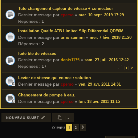
Tuto changement capteur de vitesse + connecteur
Dernier message par
«
cperso
mar. 10 sept. 2019 17:29
Réponses :
1
Installation Quaife ATB Limited Slip Differential QDF6M
Dernier message par
«
arno samimi
mer. 7 févr. 2018 21:20
Réponses :
2
fuite bte de vitesses
Dernier message par
«
denis1135
sam. 23 juil. 2016 12:42
Réponses :
17
1
2
Levier de vitesse qui coince : solution
Dernier message par
«
cperso
ven. 29 avr. 2011 14:31
Changement de pompe à eau.
Dernier message par
«
cperso
lun. 18 avr. 2011 11:15
NOUVEAU SUJET
1
27 sujets
2
SUIVANT