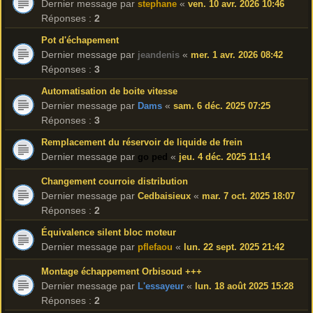
Dernier message par
«
stephane
ven. 10 avr. 2026 10:46
Réponses :
2
Pot d'échapement
Dernier message par
«
jeandenis
mer. 1 avr. 2026 08:42
Réponses :
3
Automatisation de boite vitesse
Dernier message par
«
Dams
sam. 6 déc. 2025 07:25
Réponses :
3
Remplacement du réservoir de liquide de frein
Dernier message par
«
go ped
jeu. 4 déc. 2025 11:14
Changement courroie distribution
Dernier message par
«
Cedbaisieux
mar. 7 oct. 2025 18:07
Réponses :
2
Équivalence silent bloc moteur
Dernier message par
«
pflefaou
lun. 22 sept. 2025 21:42
Montage échappement Orbisoud +++
Dernier message par
«
L'essayeur
lun. 18 août 2025 15:28
Réponses :
2