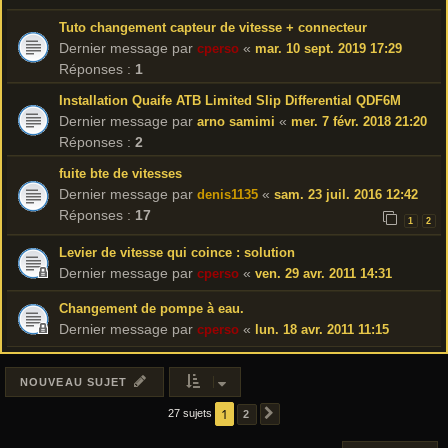
Tuto changement capteur de vitesse + connecteur
Dernier message par
«
cperso
mar. 10 sept. 2019 17:29
Réponses :
1
Installation Quaife ATB Limited Slip Differential QDF6M
Dernier message par
«
arno samimi
mer. 7 févr. 2018 21:20
Réponses :
2
fuite bte de vitesses
Dernier message par
«
denis1135
sam. 23 juil. 2016 12:42
Réponses :
17
1
2
Levier de vitesse qui coince : solution
Dernier message par
«
cperso
ven. 29 avr. 2011 14:31
Changement de pompe à eau.
Dernier message par
«
cperso
lun. 18 avr. 2011 11:15
NOUVEAU SUJET
1
27 sujets
2
SUIVANT