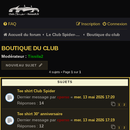
FAQ
Inscription
Connexion
Accueil du forum
Le Club Spider-Renault.fr
Boutique du club
BOUTIQUE DU CLUB
Modérateur :
Tissila2
NOUVEAU SUJET
4 sujets • Page
1
sur
1
SUJETS
Tee shirt Club Spider
Dernier message par
«
cperso
mer. 13 mai 2026 17:20
Réponses :
14
1
2
Tee shirt 30° anniversaire
Dernier message par
«
cperso
mer. 13 mai 2026 17:19
Réponses :
12
1
2