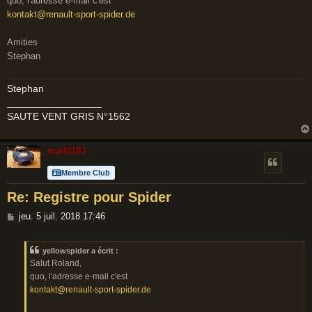
quo, l'adresse e-mail c'est
s
kontakt@renault-sport-spider.de
a
g
Amities
e
Stephan
Stephan
_________________
SAUTE VENT GRIS N°1562
mail0183
Membre Club
Re: Registre pour Spider
M
jeu. 5 juil. 2018 17:46
e
s
yellowspider a écrit :
s
Salut Roland,
a
quo, l'adresse e-mail c'est
g
kontakt@renault-sport-spider.de
e