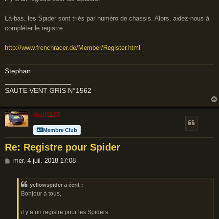
a
g
Là-bas, les Spider sont triés par numéro de chassis. Alors, aidez-nous à
e
compléter le registre.
http://www.frenchracer.de/Member/Register.html
Stephan
_________________
SAUTE VENT GRIS N°1562
mail0183
Membre Club
Re: Registre pour Spider
M
mer. 4 juil. 2018 17:08
e
s
yellowspider a écrit :
s
Bonjour à tous,
a
g
il y a un registre pour les Spiders.
e