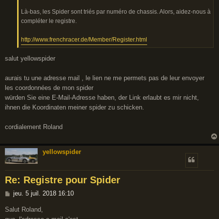
Là-bas, les Spider sont triés par numéro de chassis. Alors, aidez-nous à
compléter le registre.
http://www.frenchracer.de/Member/Register.html
salut yellowspider
aurais tu une adresse mail , le lien ne me permets pas de leur envoyer
les coordonnées de mon spider
würden Sie eine E-Mail-Adresse haben, der Link erlaubt es mir nicht,
ihnen die Koordinaten meiner spider zu schicken.
cordialement Roland
yellowspider
Re: Registre pour Spider
M
jeu. 5 juil. 2018 16:10
e
Salut Roland,
s