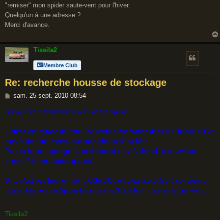
"remiser" mon spider saute-vent pour l'hiver.
a
Quelqu'un à une adresse ?
g
Merci d'avance.
e
Tissila2
Membre Club
Re: recherche housse de stockage
M
sam. 25 sept. 2010 08:54
e
Bonjour JYR et bienvenu à toi et ton spider.
s
s
Il aurait été sympa de faire une petite présentation dans la rubrique qui va
a
bien et de nous mettre quelques photos de ta bête.
g
Pour ta housse garage, as tu demandé chez Alpine si ils en avaient
e
encore ? (il me semble que oui)
Si tu n'est pas trop loin de la Côte d'Or, on organise grâce à ce forum un
rassemblement de Spider le dimanche 3 octobre, tu seras le bienvenu.
Tissila2