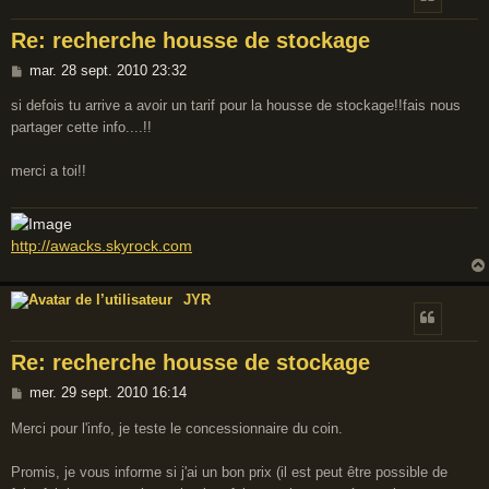
Re: recherche housse de stockage
M
mar. 28 sept. 2010 23:32
e
si defois tu arrive a avoir un tarif pour la housse de stockage!!fais nous
s
partager cette info....!!
s
a
merci a toi!!
g
e
http://awacks.skyrock.com
JYR
Re: recherche housse de stockage
M
mer. 29 sept. 2010 16:14
e
Merci pour l'info, je teste le concessionnaire du coin.
s
s
Promis, je vous informe si j'ai un bon prix (il est peut être possible de
a