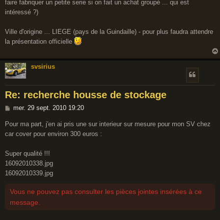
faire fabriquer un petite serie si on fait un achat groupé ... qui est
g
intéressé ?)
e
Ville d'origine ... LIEGE (pays de la Guindaille) - pour plus faudra attendre
la présentation officielle
svsirius
Re: recherche housse de stockage
M
mer. 29 sept. 2010 19:20
e
Pour ma part, j'en ai pris une sur interieur sur mesure pour mon SV chez
s
car cover pour environ 300 euros :
s
a
Super qualité !!!
g
16092010338.jpg
e
16092010339.jpg
Vous ne pouvez pas consulter les pièces jointes insérées à ce
message.