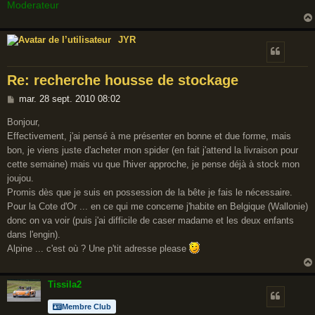
Moderateur
JYR
Re: recherche housse de stockage
M
mar. 28 sept. 2010 08:02
e
Bonjour,
s
Effectivement, j'ai pensé à me présenter en bonne et due forme, mais
s
bon, je viens juste d'acheter mon spider (en fait j'attend la livraison pour
a
cette semaine) mais vu que l'hiver approche, je pense déjà à stock mon
g
joujou.
e
Promis dès que je suis en possession de la bête je fais le nécessaire.
Pour la Cote d'Or ... en ce qui me concerne j'habite en Belgique (Wallonie)
donc on va voir (puis j'ai difficile de caser madame et les deux enfants
dans l'engin).
Alpine ... c'est où ? Une p'tit adresse please
Tissila2
Membre Club