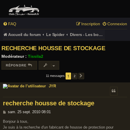
FAQ
Inscription
Connexion
Accueil du forum
Le Spider
Divers - Les bonnes adresses
RECHERCHE HOUSSE DE STOCKAGE
Modérateur :
Tissila2
RÉPONDRE
1
11 messages
2
SUIVANT
JYR
recherche housse de stockage
M
sam. 25 sept. 2010 08:01
e
Bonjour à tous,
s
Je suis à la recherche d'un fabricant de housse de protection pour
s