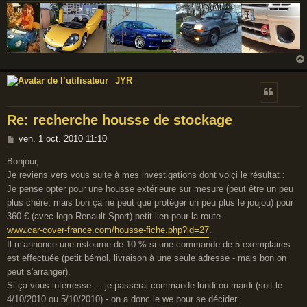
JYR
Re: recherche housse de stockage
M
ven. 1 oct. 2010 11:10
e
Bonjour,
s
Je reviens vers vous suite à mes investigations dont voiçi le résultat :
s
Je pense opter pour une housse extérieure sur mesure (peut être un peu
a
plus chère, mais bon ça ne peut que protéger un peu plus le joujou) pour
g
360 € (avec logo Renault Sport) petit lien pour la route
e
www.car-cover-france.com/housse-fiche.php?id=27
.
Il m'annonce une ristourne de 10 % si une commande de 5 exemplaires
est effectuée (petit bémol, livraison à une seule adresse - mais bon on
peut s'arranger).
Si ça vous interresse ... je passerai commande lundi ou mardi (soit le
4/10/2010 ou 5/10/2010) - on a donc le we pour se décider.