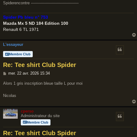
Spiderencontre ---------------------------------------
s
a
g
Spider Pb bleu n° 753
e
Mazda Mx 5 ND 184 Edition 100
Renault 6 TL 1971
L'essayeur
Membre Club
Re: Tee shirt Club Spider
M
mer. 22 avr. 2026 15:34
e
Alors 1 gris inscription bleue taille L pour moi
s
s
Nicolas
a
g
e
cperso
Administrateur du site
Membre Club
Re: Tee shirt Club Spider