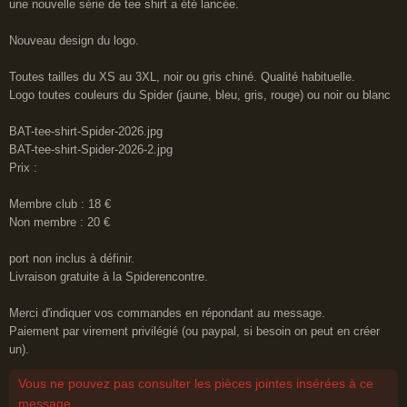
une nouvelle série de tee shirt a été lancée.
s
a
Nouveau design du logo.
g
e
Toutes tailles du XS au 3XL, noir ou gris chiné. Qualité habituelle.
Logo toutes couleurs du Spider (jaune, bleu, gris, rouge) ou noir ou blanc
BAT-tee-shirt-Spider-2026.jpg
BAT-tee-shirt-Spider-2026-2.jpg
Prix :
Membre club : 18 €
Non membre : 20 €
port non inclus à définir.
Livraison gratuite à la Spiderencontre.
Merci d'indiquer vos commandes en répondant au message.
Paiement par virement privilégié (ou paypal, si besoin on peut en créer
un).
Vous ne pouvez pas consulter les pièces jointes insérées à ce
message.