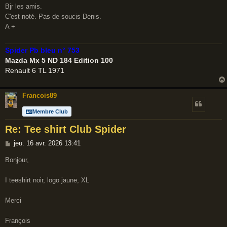
Bjr les amis.
s
C'est noté. Pas de soucis Denis.
s
A +
a
g
e
Spider Pb bleu n° 753
Mazda Mx 5 ND 184 Edition 100
Renault 6 TL 1971
Francois89
Membre Club
Re: Tee shirt Club Spider
M
jeu. 16 avr. 2026 13:41
e
Bonjour,
s
s
I teeshirt noir, logo jaune, XL
a
g
Merci
e
François