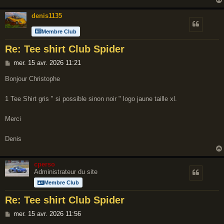
denis1135
Membre Club
Re: Tee shirt Club Spider
M
mer. 15 avr. 2026 11:21
e
Bonjour Christophe
s
s
1 Tee Shirt gris " si possible sinon noir " logo jaune taille xl.
a
g
Merci
e
Denis
cperso
Administrateur du site
Membre Club
Re: Tee shirt Club Spider
M
mer. 15 avr. 2026 11:56
e