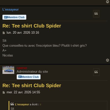
L'essayeur
Membre Club
Re: Tee shirt Club Spider
M
lun. 20 avr. 2026 10:16
e
Slt
s
Que conseilles-tu avec l'inscription bleu? Plutôt t-shirt gris?
s
A+
a
Nicolas
g
e
cperso
Administrateur du site
Membre Club
Re: Tee shirt Club Spider
M
mer. 22 avr. 2026 14:55
e
s
L'essayeur
a écrit :
↑
s
Slt