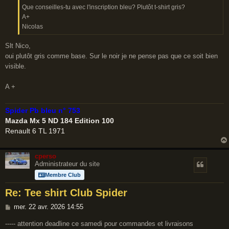
a
Que conseilles-tu avec l'inscription bleu? Plutôt t-shirt gris?
g
A+
e
Nicolas
Slt Nico,
oui plutôt gris comme base. Sur le noir je ne pense pas que ce soit bien
visible.
A +
Spider Pb bleu n° 753
Mazda Mx 5 ND 184 Edition 100
Renault 6 TL 1971
cperso
Administrateur du site
Membre Club
Re: Tee shirt Club Spider
M
mer. 22 avr. 2026 14:55
e
----- attention deadline ce samedi pour commandes et livraisons
s