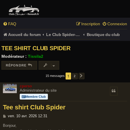
FAQ
Inscription
Connexion
Accueil du forum
Le Club Spider-Renault.fr
Boutique du club
TEE SHIRT CLUB SPIDER
Modérateur :
Tissila2
RÉPONDRE
1
15 messages
2
SUIVANT
cperso
Administrateur du site
Membre Club
Tee shirt Club Spider
M
ven. 10 avr. 2026 12:31
e
Bonjour,
s