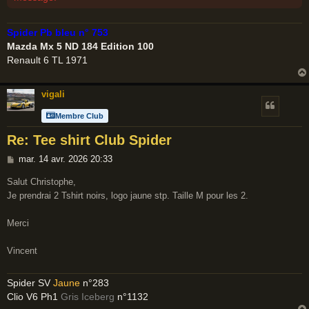
Spider Pb bleu n° 753
Mazda Mx 5 ND 184 Edition 100
Renault 6 TL 1971
vigali
Membre Club
Re: Tee shirt Club Spider
M
mar. 14 avr. 2026 20:33
e
Salut Christophe,
s
Je prendrai 2 Tshirt noirs, logo jaune stp. Taille M pour les 2.
s
a
Merci
g
e
Vincent
Spider SV
Jaune
n°283
Clio V6 Ph1
Gris Iceberg
n°1132