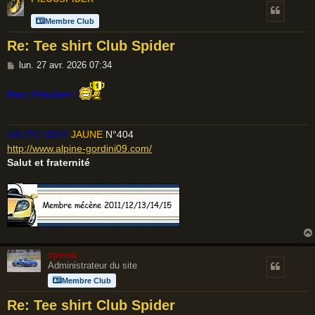
Membre Club
Re: Tee shirt Club Spider
M
lun. 27 avr. 2026 07:34
e
s
Merci Président !
s
a
SAUTE VENT
JAUNE
N°404
g
http://www.alpine-gordini09.com/
e
Salut et fraternité
cperso
Administrateur du site
Membre Club
Re: Tee shirt Club Spider