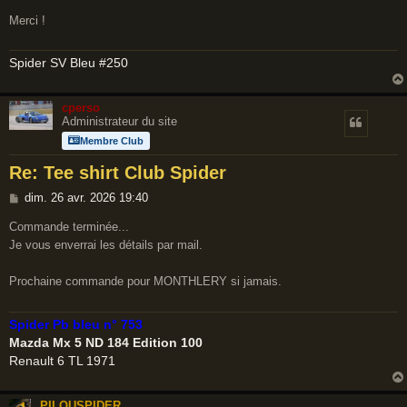
g
Merci !
e
Spider SV Bleu #250
cperso
Administrateur du site
Membre Club
Re: Tee shirt Club Spider
M
dim. 26 avr. 2026 19:40
e
Commande terminée...
s
Je vous enverrai les détails par mail.
s
a
Prochaine commande pour MONTHLERY si jamais.
g
e
Spider Pb bleu n° 753
Mazda Mx 5 ND 184 Edition 100
Renault 6 TL 1971
PILOUSPIDER