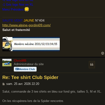
s
-1 Gris logo Noir en XL
a
Merci Président
g
e
SAUTE VENT
JAUNE
N°404
http://www.alpine-gordini09.com/
Salut et fraternité
ChrisMB
Administrateur du site
Membre Club
Re: Tee shirt Club Spider
M
sam. 25 avr. 2026 22:20
e
Salut, commande de 3 tee shirts en bleu sur fond gris, tailles S, M et XL.
s
s
On les récupérera lors de la Spider rencontre.
a