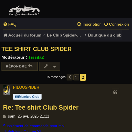
FAQ
Inscription
Connexion
Accueil du forum
Le Club Spider-Renault.fr
Boutique du club
TEE SHIRT CLUB SPIDER
Modérateur :
Tissila2
RÉPONDRE
2
15 messages
1
PRÉCÉDENT
PILOUSPIDER
Membre Club
Re: Tee shirt Club Spider
M
sam. 25 avr. 2026 21:21
e
Supplément de commande pour moi:
s
-1 Noir logo Gris en XL